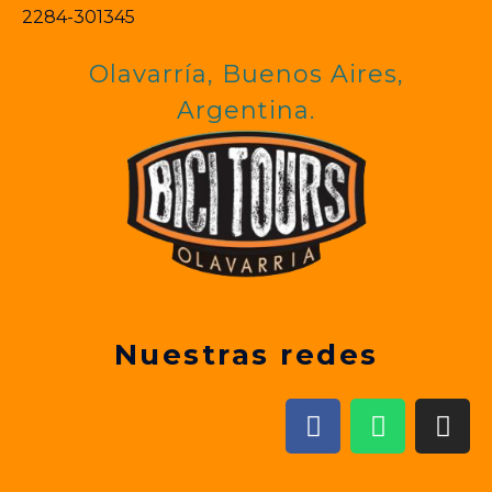
2284-301345
Olavarría, Buenos Aires,
Argentina.
Nuestras redes
F
W
I
a
h
n
c
a
s