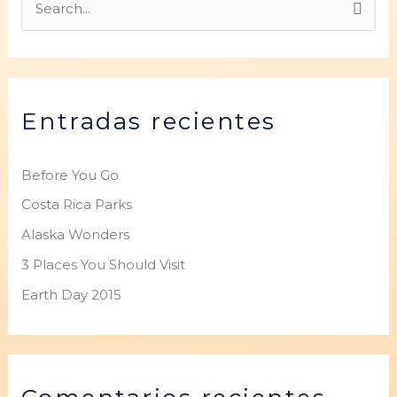
B
u
s
c
Entradas recientes
a
r
p
Before You Go
o
Costa Rica Parks
r
Alaska Wonders
:
3 Places You Should Visit
Earth Day 2015