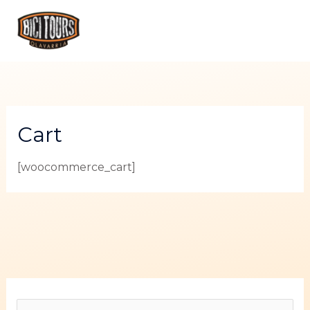
Ir
ME
al
PRI
contenido
Cart
[woocommerce_cart]